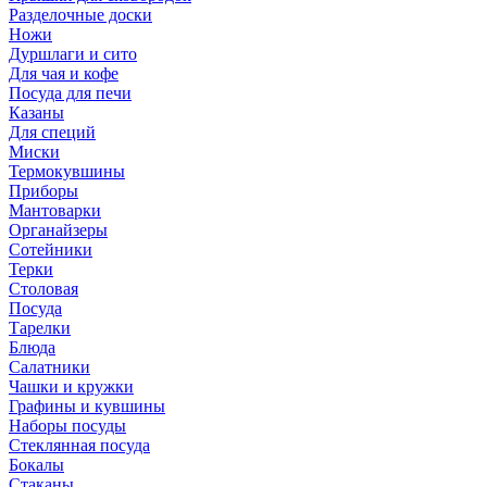
Разделочные доски
Ножи
Дуршлаги и сито
Для чая и кофе
Посуда для печи
Казаны
Для специй
Миски
Термокувшины
Приборы
Мантоварки
Органайзеры
Сотейники
Терки
Столовая
Посуда
Тарелки
Блюда
Салатники
Чашки и кружки
Графины и кувшины
Наборы посуды
Стеклянная посуда
Бокалы
Стаканы