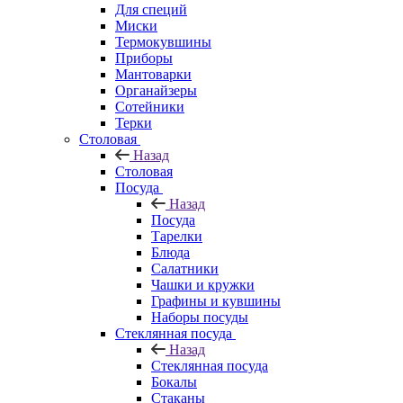
Для специй
Миски
Термокувшины
Приборы
Мантоварки
Органайзеры
Сотейники
Терки
Столовая
Назад
Столовая
Посуда
Назад
Посуда
Тарелки
Блюда
Салатники
Чашки и кружки
Графины и кувшины
Наборы посуды
Стеклянная посуда
Назад
Стеклянная посуда
Бокалы
Стаканы