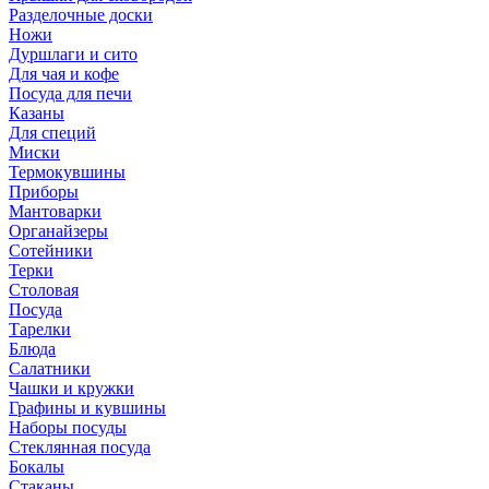
Разделочные доски
Ножи
Дуршлаги и сито
Для чая и кофе
Посуда для печи
Казаны
Для специй
Миски
Термокувшины
Приборы
Мантоварки
Органайзеры
Сотейники
Терки
Столовая
Посуда
Тарелки
Блюда
Салатники
Чашки и кружки
Графины и кувшины
Наборы посуды
Стеклянная посуда
Бокалы
Стаканы