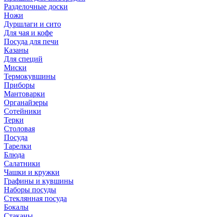
Разделочные доски
Ножи
Дуршлаги и сито
Для чая и кофе
Посуда для печи
Казаны
Для специй
Миски
Термокувшины
Приборы
Мантоварки
Органайзеры
Сотейники
Терки
Столовая
Посуда
Тарелки
Блюда
Салатники
Чашки и кружки
Графины и кувшины
Наборы посуды
Стеклянная посуда
Бокалы
Стаканы