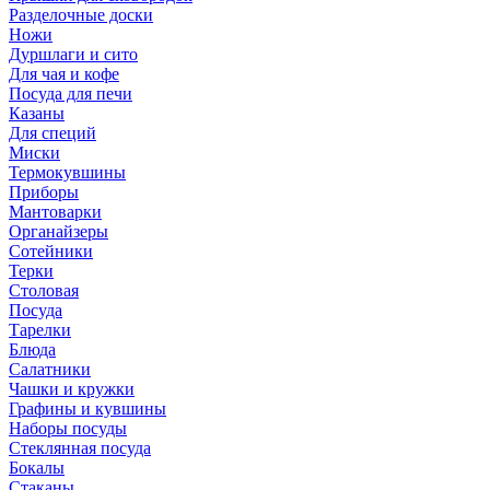
Разделочные доски
Ножи
Дуршлаги и сито
Для чая и кофе
Посуда для печи
Казаны
Для специй
Миски
Термокувшины
Приборы
Мантоварки
Органайзеры
Сотейники
Терки
Столовая
Посуда
Тарелки
Блюда
Салатники
Чашки и кружки
Графины и кувшины
Наборы посуды
Стеклянная посуда
Бокалы
Стаканы