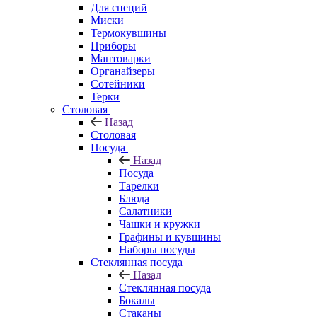
Для специй
Миски
Термокувшины
Приборы
Мантоварки
Органайзеры
Сотейники
Терки
Столовая
Назад
Столовая
Посуда
Назад
Посуда
Тарелки
Блюда
Салатники
Чашки и кружки
Графины и кувшины
Наборы посуды
Стеклянная посуда
Назад
Стеклянная посуда
Бокалы
Стаканы