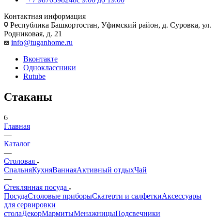
Контактная информация
Республика Башкортостан, Уфимский район, д. Суровка, ул.
Родниковая, д. 21
info@tuganhome.ru
Вконтакте
Одноклассники
Rutube
Стаканы
6
Главная
—
Каталог
—
Столовая
Спальня
Кухня
Ванная
Активный отдых
Чай
—
Стеклянная посуда
Посуда
Столовые приборы
Скатерти и салфетки
Аксессуары
для сервировки
стола
Декор
Мармиты
Менажницы
Подсвечники