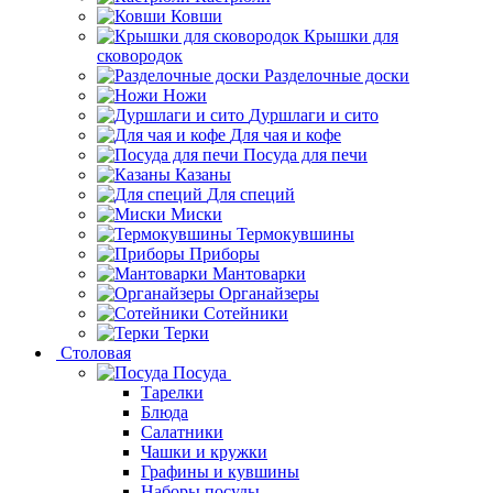
Ковши
Крышки для
сковородок
Разделочные доски
Ножи
Дуршлаги и сито
Для чая и кофе
Посуда для печи
Казаны
Для специй
Миски
Термокувшины
Приборы
Мантоварки
Органайзеры
Сотейники
Терки
Столовая
Посуда
Тарелки
Блюда
Салатники
Чашки и кружки
Графины и кувшины
Наборы посуды