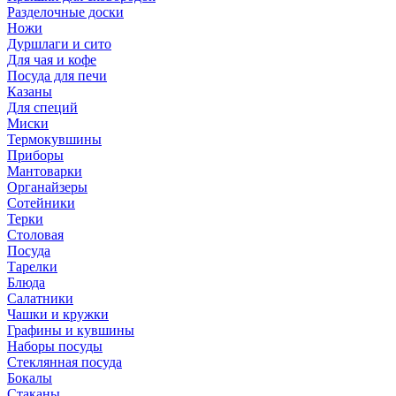
Разделочные доски
Ножи
Дуршлаги и сито
Для чая и кофе
Посуда для печи
Казаны
Для специй
Миски
Термокувшины
Приборы
Мантоварки
Органайзеры
Сотейники
Терки
Столовая
Посуда
Тарелки
Блюда
Салатники
Чашки и кружки
Графины и кувшины
Наборы посуды
Стеклянная посуда
Бокалы
Стаканы