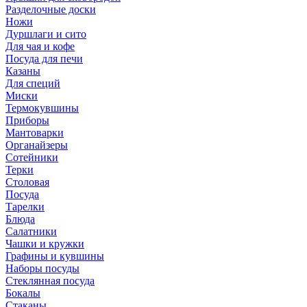
Разделочные доски
Ножи
Дуршлаги и сито
Для чая и кофе
Посуда для печи
Казаны
Для специй
Миски
Термокувшины
Приборы
Мантоварки
Органайзеры
Сотейники
Терки
Столовая
Посуда
Тарелки
Блюда
Салатники
Чашки и кружки
Графины и кувшины
Наборы посуды
Стеклянная посуда
Бокалы
Стаканы