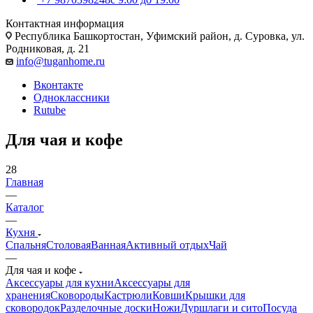
Контактная информация
Республика Башкортостан, Уфимский район, д. Суровка, ул.
Родниковая, д. 21
info@tuganhome.ru
Вконтакте
Одноклассники
Rutube
Для чая и кофе
28
Главная
—
Каталог
—
Кухня
Спальня
Столовая
Ванная
Активный отдых
Чай
—
Для чая и кофе
Аксессуары для кухни
Аксессуары для
хранения
Сковороды
Кастрюли
Ковши
Крышки для
сковородок
Разделочные доски
Ножи
Дуршлаги и сито
Посуда