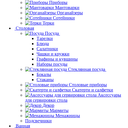
Приборы
Мантоварки
Органайзеры
Сотейники
Терки
Столовая
Посуда
Тарелки
Блюда
Салатники
Чашки и кружки
Графины и кувшины
Наборы посуды
Стеклянная посуда
Бокалы
Стаканы
Столовые приборы
Скатерти и салфетки
Аксессуары
для сервировки стола
Декор
Мармиты
Менажницы
Подсвечники
Ванная