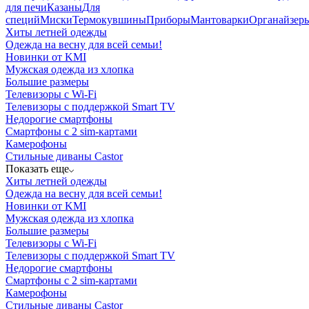
для печи
Казаны
Для
специй
Миски
Термокувшины
Приборы
Мантоварки
Органайзер
Хиты летней одежды
Одежда на весну для всей семьи!
Новинки от KMI
Мужская одежда из хлопка
Большие размеры
Телевизоры с Wi-Fi
Телевизоры с поддержкой Smart TV
Недорогие смартфоны
Смартфоны с 2 sim-картами
Камерофоны
Стильные диваны Castor
Показать еще
Хиты летней одежды
Одежда на весну для всей семьи!
Новинки от KMI
Мужская одежда из хлопка
Большие размеры
Телевизоры с Wi-Fi
Телевизоры с поддержкой Smart TV
Недорогие смартфоны
Смартфоны с 2 sim-картами
Камерофоны
Стильные диваны Castor