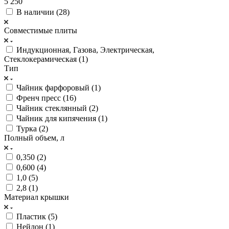
5 250
В наличии (
28
)
Совместимые плиты
Индукционная, Газова, Электрическая,
Стеклокерамическая (
1
)
Тип
Чайник фарфоровый (
1
)
Френч пресс (
16
)
Чайник стеклянный (
2
)
Чайник для кипячения (
1
)
Турка (
2
)
Полный объем, л
0,350 (
2
)
0,600 (
4
)
1,0 (
5
)
2,8 (
1
)
Материал крышки
Пластик (
5
)
Нейлон (
1
)